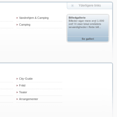
Yderligere links
Vandrehjem & Camping
Billedgallerie
Billeder siger mere end 1.000
ord! Vi viser lokal områdets
Camping
seværdigheder i flotte bill...
Se galleri
City-Guide
Fritid
Teater
Arrangementer