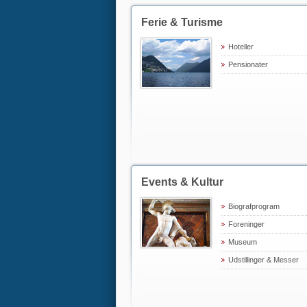
Ferie & Turisme
Hoteller
Pensionater
Events & Kultur
Biografprogram
Foreninger
Museum
Udstillinger & Messer