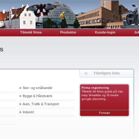
Tilmeld firma
Produkter
Kunde-login
Job
s
Yderligere links
Stor- og småhandel
Firma registrering
Tilmeld dit firma gratis på city-
map firmaliste og få bedre
Bygge & Håndværk
google placering...
Auto, Trafik & Transport
Industri
Fortsæt