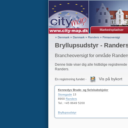
Markedspladser
» Denmark
»
Danmark
»
Randers
»
Firmaoversigt
Bryllupsudstyr - Rander
Brancheoversigt for område Rander
Denne liste viser dig alle hidtidige registrerede
Randers.
Vis på bykort
En registrering fundet -
Kennedys Brude- og Selskabskjoler
Storegade
13
8900
Randers
Tel.: +45 8649 5200
Bryllupsudstyr