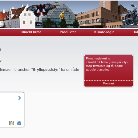
Tilmeld firma
Produkter
Kunde-login
Job
s
Firma registrering:
s
Tilmeld dit firma gratis på city-
map firmaliste og få bedre
 firmaer i branchen "
Bryllupsudstyr
" fra område
google placering...
Fortsæt