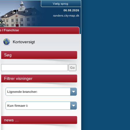
Vælg sprog
06.08.2026
randers.city-map.dk
 / Franchise
Kortoversigt
Søg
Filtrer visninger
Lignende brancher:
Kun firmaer i:
news …