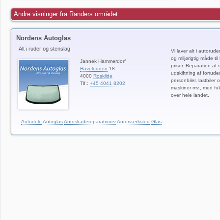
Andre visninger fra Randers området
Nordens Autoglas
Alt i ruder og stenslag
Vi laver alt i autorud
og miljørigtig måde ti
Jannek Hammerdorf
priser. Reparation af 
Havelodden
18
udskiftning af forrude
4000
Roskilde
personbiler, lastbiler
Tlf.:
+45 4041 8202
maskiner mv., med fuld
over hele landet.
Autodele
Autoglas
Autoskadereparationer
Autorværksted
Glas