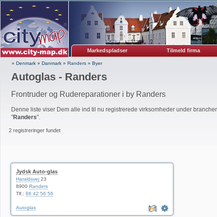
Markedspladser
Tilmeld firma
» Denmark
»
Danmark
»
Randers
»
Byer
Autoglas - Randers
Frontruder og Rudereparationer i by Randers
Denne liste viser Dem alle ind til nu registrerede virksomheder under branchen
"
Randers
".
2 registreringer fundet
Jydsk Auto-glas
Haraldsvej
23
8900
Randers
Tlf.:
86 42 56 56
Autoglas