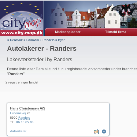
Markedspladser
Tilmeld firma
» Denmark
»
Danmark
»
Randers
»
Byer
Autolakerer - Randers
Lakerværksteder i by Randers
Denne liste viser Dem alle ind til nu registrerede virksomheder under branchen
"
Randers
".
2 registreringer fundet
Hans Christensen A/S
Lucernevej
75
8900
Randers
Tlf.:
86 43 85 00
Autolakerer