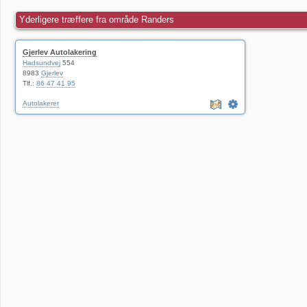
Yderligere træffere fra område Randers
Gjerlev Autolakering
Hadsundvej
554
8983
Gjerlev
Tlf.:
86 47 41 95
Autolakerer