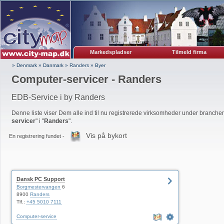
Markedspladser
Tilmeld firma
» Denmark
»
Danmark
»
Randers
»
Byer
Computer-servicer - Randers
EDB-Service i by Randers
Denne liste viser Dem alle ind til nu registrerede virksomheder under branchen
servicer
" i "
Randers
".
Vis på bykort
En registrering fundet -
Dansk PC Support
Borgmestervangen
6
8900
Randers
Tlf.:
+45 5010 7111
Computer-service