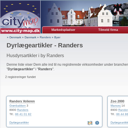
Markedspladser
Tilmeld firma
» Denmark
»
Danmark
»
Randers
»
Byer
Dyrlægeartikler - Randers
Husdyrsartikler i by Randers
Denne liste viser Dem alle ind til nu registrerede virksomheder under branche
"
Dyrlægeartikler
" i "
Randers
".
2 registreringer fundet
Randers Volieren
Zoo 2000
Grønbakken
3
Marsvej
14
8900
Randers
8900
Rander
Tlf.:
86 41 01 82
Tlf.:
86 44 8
Dyrlægeartikler
Dyrlægeartikl