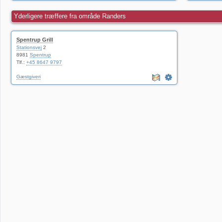
Yderligere træffere fra område Randers
Spentrup Grill
Stationsvej
2
8981
Spentrup
Tlf.:
+45 8647 9797
Gæstgiveri