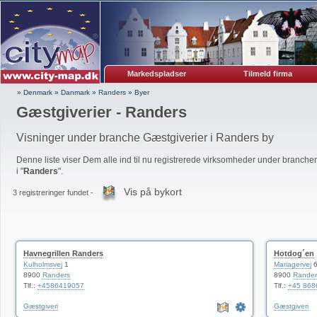
Markedspladser
Tilmeld firma
» Denmark
»
Danmark
»
Randers
»
Byer
Gæstgiverier - Randers
Visninger under branche Gæstgiverier i Randers by
Denne liste viser Dem alle ind til nu registrerede virksomheder under branchen
i "
Randers
".
Vis på bykort
3 registreringer fundet -
Havnegrillen Randers
Hotdog´en
Kulholmsvej
1
Mariagervej
6
8900
Randers
8900
Rander
Tlf.:
+4586419057
Tlf.:
+45 868
Gæstgiveri
Gæstgiveri