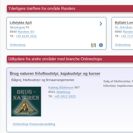
Yderligere træffere fra område Randers
Lillelykke ApS
ByDahl Liv
Messingvej
51
Gl. Grenåvej
8940
Randers SV
8960
Rande
Tlf.:
+45 9155 3311
Tlf.:
+45 717
Onlineshop
Onlineshop
Udbydere fra andre områder med branche Onlineshops
Brug naturen friluftsudstyr, kajakudstyr og kurser
Bålgrej, friluftsudstyr og firmaarrangementer
Salg af friluftsudstyr, 
båludstyr, kajakkurser
Kaløvig Bådehavn
967
8541
Skødstrup
Tlf.:
+45 2812 3323
Onlineshop
Personaleudvikling