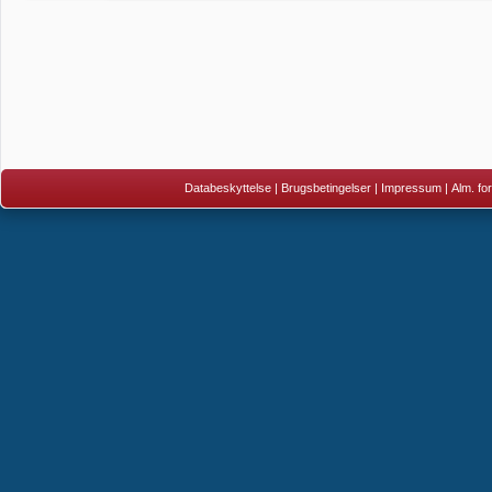
Databeskyttelse
|
Brugsbetingelser
|
Impressum
|
Alm. fo