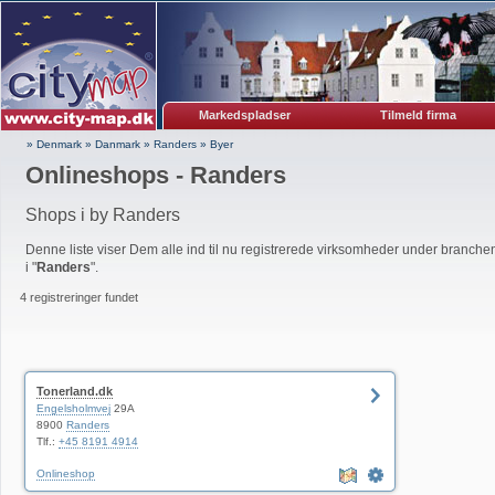
Markedspladser
Tilmeld firma
» Denmark
»
Danmark
»
Randers
»
Byer
Onlineshops - Randers
Shops i by Randers
Denne liste viser Dem alle ind til nu registrerede virksomheder under branchen
i "
Randers
".
4 registreringer fundet
Tonerland.dk
Engelsholmvej
29A
8900
Randers
Tlf.:
+45 8191 4914
Onlineshop