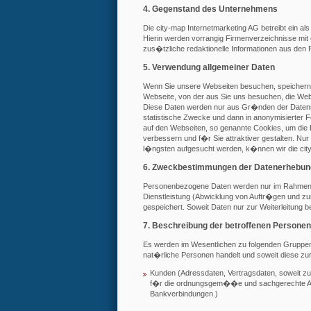
4. Gegenstand des Unternehmens
Die city-map Internetmarketing AG betreibt ein a
Hierin werden vorrangig Firmenverzeichnisse mit
zus�tzliche redaktionelle Informationen aus den R
5. Verwendung allgemeiner Daten
Wenn Sie unsere Webseiten besuchen, speichern
Webseite, von der aus Sie uns besuchen, die Web
Diese Daten werden nur aus Gr�nden der Datensi
statistische Zwecke und dann in anonymisierter Fo
auf den Webseiten, so genannte Cookies, um di
verbessern und f�r Sie attraktiver gestalten. Nu
l�ngsten aufgesucht werden, k�nnen wir die city
6. Zweckbestimmungen der Datenerhebung,
Personenbezogene Daten werden nur im Rahmen
Dienstleistung (Abwicklung von Auftr�gen und zur
gespeichert. Soweit Daten nur zur Weiterleitung b
7. Beschreibung der betroffenen Personen
Es werden im Wesentlichen zu folgenden Gruppen
nat�rliche Personen handelt und soweit diese zur
Kunden (Adressdaten, Vertragsdaten, soweit zur
f�r die ordnungsgem��e und sachgerechte Abw
Bankverbindungen.)