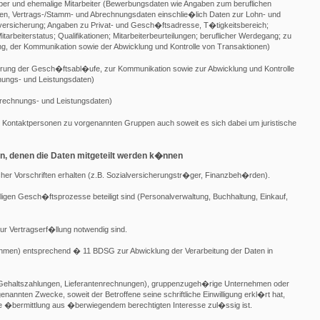
erber und ehemalige Mitarbeiter (Bewerbungsdaten wie Angaben zum beruflichen
nen, Vertrags-/Stamm- und Abrechnungsdaten einschlie�lich Daten zur Lohn- und
versicherung; Angaben zu Privat- und Gesch�ftsadresse, T�tigkeitsbereich;
arbeiterstatus; Qualifikationen; Mitarbeiterbeurteilungen; beruflicher Werdegang; zu
g, der Kommunikation sowie der Abwicklung und Kontrolle von Transaktionen)
uerung der Gesch�ftsabl�ufe, zur Kommunikation sowie zur Abwicklung und Kontrolle
ungs- und Leistungsdaten)
rechnungs- und Leistungsdaten)
 Kontaktpersonen zu vorgenannten Gruppen auch soweit es sich dabei um juristische
, denen die Daten mitgeteilt werden k�nnen
icher Vorschriften erhalten (z.B. Sozialversicherungstr�ger, Finanzbeh�rden).
iligen Gesch�ftsprozesse beteiligt sind (Personalverwaltung, Buchhaltung, Einkauf,
zur Vertragserf�llung notwendig sind.
ehmen) entsprechend � 11 BDSG zur Abwicklung der Verarbeitung der Daten in
ute (Gehaltszahlungen, Lieferantenrechnungen), gruppenzugeh�rige Unternehmen oder
enannten Zwecke, soweit der Betroffene seine schriftliche Einwilligung erkl�rt hat,
ine �bermittlung aus �berwiegendem berechtigten Interesse zul�ssig ist.