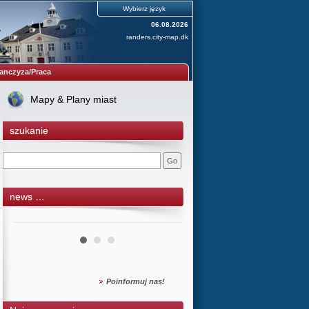
Wybierz język
06.08.2026
randers.city-map.dk
anczyza/Praca
Mapy & Plany miast
szukanie
news …
Poinformuj nas!