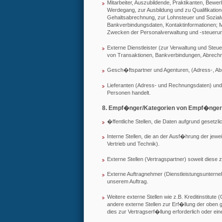
Mitarbeiter, Auszubildende, Praktikanten, Bew
Werdegang, zur Ausbildung und zu Qualifikatio
Gehaltsabrechnung, zur Lohnsteuer und Sozial
Bankverbindungsdaten, Kontaktinformationen; Mit
Zwecken der Personalverwaltung und -steuerun
Externe Dienstleister (zur Verwaltung und Ste
von Transaktionen, Bankverbindungen, Abrechn
Gesch�ftspartner und Agenturen, (Adress-, Ab
Lieferanten (Adress- und Rechnungsdaten) und
Personen handelt.
8. Empf�nger/Kategorien von Empf�ngern
�ffentliche Stellen, die Daten aufgrund gesetzl
Interne Stellen, die an der Ausf�hrung der jewe
Vertrieb und Technik).
Externe Stellen (Vertragspartner) soweit diese 
Externe Auftragnehmer (Dienstleistungsuntern
unserem Auftrag.
Weitere externe Stellen wie z.B. Kreditinstit
andere externe Stellen zur Erf�llung der oben g
dies zur Vertragserf�llung erforderlich oder e