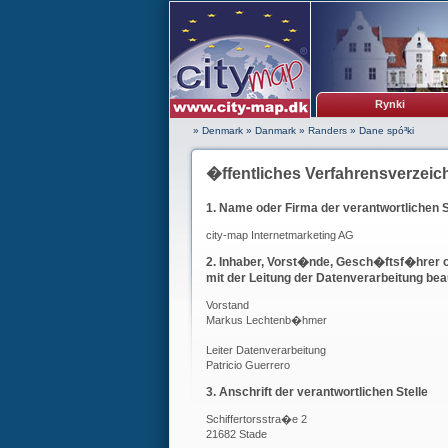
Rynki
» Denmark
»
Danmark
»
Randers
»
Dane spó³ki
�ffentliches Verfahrensverzeic
1. Name oder Firma der verantwortlichen S
city-map Internetmarketing AG
2. Inhaber, Vorst�nde, Gesch�ftsf�hrer o
mit der Leitung der Datenverarbeitung be
Vorstand
Markus Lechtenb�hmer
Leiter Datenverarbeitung
Patricio Guerrero
3. Anschrift der verantwortlichen Stelle
Schiffertorsstra�e 2
21682 Stade