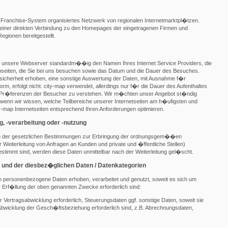
ls Franchise-System organisiertes Netzwerk von regionalen Internetmarktpl�tzen.
 einer direkten Verbindung zu den Homepages der eingetragenen Firmen und
egionen bereitgestellt.
 unsere Webserver standardm��ig den Namen Ihres Internet Service Providers, die
seiten, die Sie bei uns besuchen sowie das Datum und die Dauer des Besuches.
cherheit erhoben, eine sonstige Auswertung der Daten, mit Ausnahme f�r
rm, erfolgt nicht. city-map verwendet, allerdings nur f�r die Dauer des Aufenthaltes
e Pr�ferenzen der Besucher zu verstehen. Wir m�chten unser Angebot st�ndig
r wenn wir wissen, welche Teilbereiche unserer Internetseiten am h�ufigsten und
-map Internetseiten entsprechend Ihren Anforderungen optimieren.
 -verarbeitung oder -nutzung
 der gesetzlichen Bestimmungen zur Erbringung der ordnungsgem��en
 Weiterleitung von Anfragen an Kunden und private und �ffentliche Stellen)
estimmt sind, werden diese Daten unmittelbar nach der Weiterleitung gel�scht.
 und der diesbez�glichen Daten / Datenkategorien
 personenbezogene Daten erhoben, verarbeitet und genutzt, soweit es sich um
 Erf�llung der oben genannten Zwecke erforderlich sind:
 Vertragsabwicklung erforderlich, Steuerungsdaten ggf. sonstige Daten, soweit sie
icklung der Gesch�ftsbeziehung erforderlich sind, z.B. Abrechnungsdaten,