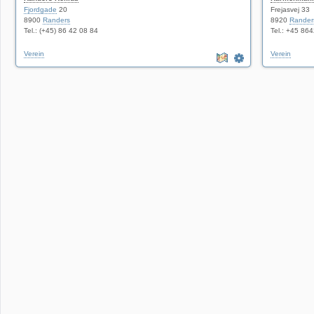
Fjordgade
20
Frejasvej 33
8900
Randers
8920
Rander
Tel.: (+45) 86 42 08 84
Tel.: +45 86
Verein
Verein