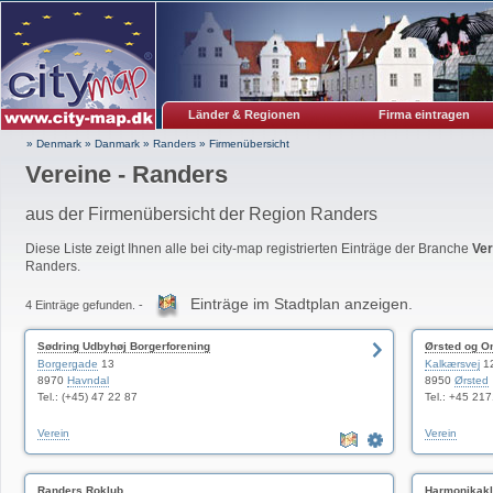
Länder & Regionen
Firma eintragen
» Denmark
»
Danmark
»
Randers
»
Firmenübersicht
Vereine - Randers
aus der Firmenübersicht der Region Randers
Diese Liste zeigt Ihnen alle bei city-map registrierten Einträge der Branche
Ver
Randers.
Einträge im Stadtplan anzeigen.
4 Einträge gefunden. -
Sødring Udbyhøj Borgerforening
Ørsted og O
Borgergade
13
Kalkærsvej
1
8970
Havndal
8950
Ørsted
Tel.: (+45) 47 22 87
Tel.: +45 21
Verein
Verein
Randers Roklub
Harmonikak